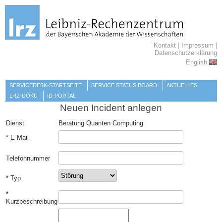
Kontakt
|
Impressum
|
Datenschutzerklärung
English
SERVICEDESK-STARTSEITE
SERVICE STATUS BOARD
AKTUELLES
LRZ-DOKU
ID-PORTAL
Neuen Incident anlegen
Dienst
Beratung Quanten Computing
E-Mail
Telefonnummer
Typ
Kurzbeschreibung